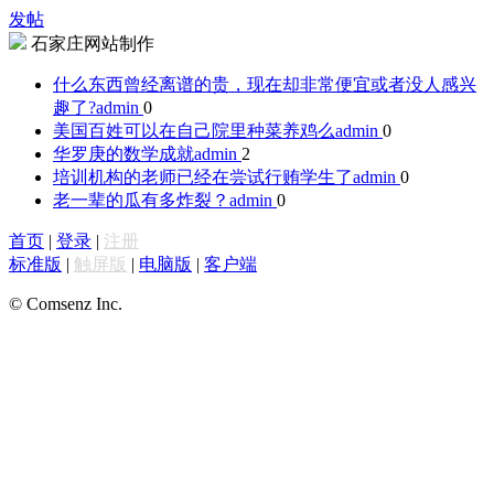
发帖
石家庄网站制作
什么东西曾经离谱的贵，现在却非常便宜或者没人感兴
趣了?
admin
0
美国百姓可以在自己院里种菜养鸡么
admin
0
华罗庚的数学成就
admin
2
培训机构的老师已经在尝试行贿学生了
admin
0
老一辈的瓜有多炸裂？
admin
0
首页
|
登录
|
注册
标准版
|
触屏版
|
电脑版
|
客户端
© Comsenz Inc.