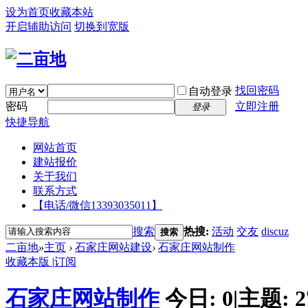
设为首页
收藏本站
开启辅助访问
切换到宽版
找回密码
自动登录
密码
立即注册
登录
快捷导航
网站首页
建站报价
关于我们
联系方式
【电话/微信13393035011】
搜索
热搜:
活动
交友
discuz
搜索
二亩地
»
主页
›
石家庄网站建设
›
石家庄网站制作
收藏本版
|
订阅
石家庄网站制作
今日:
0
|
主题:
2