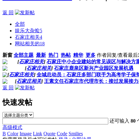
返 回
全部
娱乐大杂烩
5
石家庄相关
4
网站相关的
18
新窗
全部主题
最新
热门
热帖
精华
更多
作者
回复/查看
最后
[
石家庄相关
]
石家庄中小企业建站的常见误区与解决方
[
石家庄相关
]
石家庄鹿泉区新兴产业园区发展机遇
[
石家庄相关
]
全城总动员：石家庄多部门联手为高考学子保
[
石家庄相关
]
王素文任石家庄市代理市长：接过发展接力
返 回
快速发帖
还可输入
80
高级模式
B
Color
Image
Link
Quote
Code
Smilies