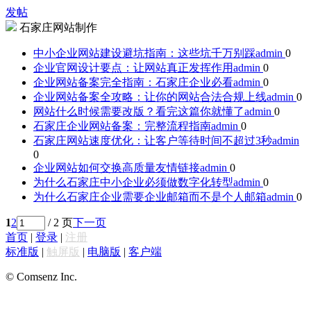
发帖
石家庄网站制作
中小企业网站建设避坑指南：这些坑千万别踩
admin
0
企业官网设计要点：让网站真正发挥作用
admin
0
企业网站备案完全指南：石家庄企业必看
admin
0
企业网站备案全攻略：让你的网站合法合规上线
admin
0
网站什么时候需要改版？看完这篇你就懂了
admin
0
石家庄企业网站备案：完整流程指南
admin
0
石家庄网站速度优化：让客户等待时间不超过3秒
admin
0
企业网站如何交换高质量友情链接
admin
0
为什么石家庄中小企业必须做数字化转型
admin
0
为什么石家庄企业需要企业邮箱而不是个人邮箱
admin
0
1
2
/ 2 页
下一页
首页
|
登录
|
注册
标准版
|
触屏版
|
电脑版
|
客户端
© Comsenz Inc.